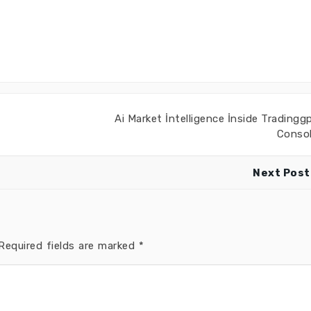
Ai Market İntelligence İnside Tradingg
Conso
Next Post
equired fields are marked
*