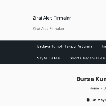
Skip
to
content
Zirai Alet Firmaları
Zirai Alet Firmaları
Bedava Tumblr Takipçi Arttırma
In
Sayfa Listesi
Shorts Beğeni Hilesi
Bursa Kum
Home
»
U
On
Mayı