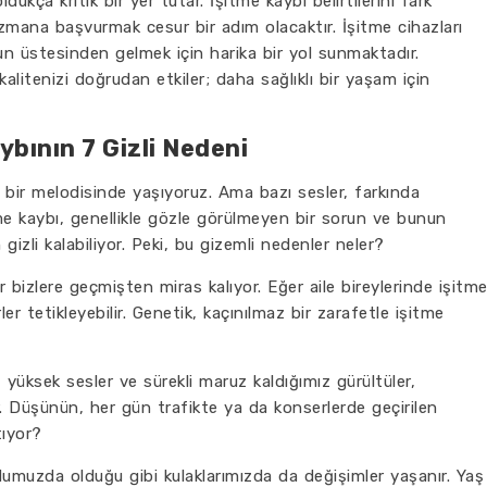
ukça kritik bir yer tutar. İşitme kaybı belirtilerini fark
mana başvurmak cesur bir adım olacaktır. İşitme cihazları
un üstesinden gelmek için harika bir yol sunmaktadır.
alitenizi doğrudan etkiler; daha sağlıklı bir yaşam için
ybının 7 Gizli Nedeni
 bir melodisinde yaşıyoruz. Ama bazı sesler, farkında
tme kaybı, genellikle gözle görülmeyen bir sorun ve bunun
zli kalabiliyor. Peki, bu gizemli nedenler neler?
r bizlere geçmişten miras kalıyor. Eğer aile bireylerinde işitm
r tetikleyebilir. Genetik, kaçınılmaz bir zarafetle işitme
 yüksek sesler ve sürekli maruz kaldığımız gürültüler,
ir. Düşünün, her gün trafikte ya da konserlerde geçirilen
tıyor?
umuzda olduğu gibi kulaklarımızda da değişimler yaşanır. Yaş