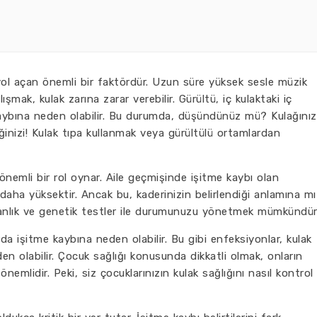
ol açan önemli bir faktördür. Uzun süre yüksek sesle müzik
mak, kulak zarına zarar verebilir. Gürültü, iç kulaktaki iç
kaybına neden olabilir. Bu durumda, düşündünüz mü? Kulağınız
inizi! Kulak tıpa kullanmak veya gürültülü ortamlardan
nemli bir rol oynar. Aile geçmişinde işitme kaybı olan
 daha yüksektir. Ancak bu, kaderinizin belirlendiği anlamına mı
şmanlık ve genetik testler ile durumunuzu yönetmek mümkündür
a işitme kaybına neden olabilir. Bu gibi enfeksiyonlar, kulak
n olabilir. Çocuk sağlığı konusunda dikkatli olmak, onların
nemlidir. Peki, siz çocuklarınızın kulak sağlığını nasıl kontrol