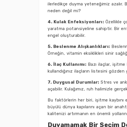
ilerledikçe duyma yeteneğimiz azalır. B
neden değil mi?
4. Kulak Enfeksiyonları:
Özellikle ç
yaratma potansiyeline sahiptir. Bir en
engel oluşturabilir.
5. Beslenme Alışkanlıkları:
Beslenme
Örneğin, vitamin eksiklikleri sinir sağl
6. İlaç Kullanımı:
Bazı ilaçlar, işitm
kullandığınız ilaçların listesini gözde
7. Duygusal Durumlar:
Stres ve anks
açabilir. Kulağımız, ruh halimizle ger
Bu faktörlerin her biri, işitme kaybını e
büyülü dünya kapılarını açan bir anaht
kalitenizi artırmanın en önemli yollarınd
Duyamamak Bir Seçim Değ