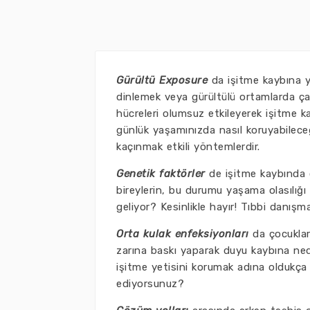
Gürültü Exposure
da işitme kaybına y
dinlemek veya gürültülü ortamlarda çalış
hücreleri olumsuz etkileyerek işitme 
günlük yaşamınızda nasıl koruyabileceğ
kaçınmak etkili yöntemlerdir.
Genetik faktörler
de işitme kaybında ö
bireylerin, bu durumu yaşama olasılığı
geliyor? Kesinlikle hayır! Tıbbi danı
Orta kulak enfeksiyonları
da çocuklard
zarına baskı yaparak duyu kaybına nede
işitme yetisini korumak adına oldukça ö
ediyorsunuz?