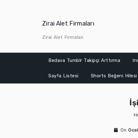
Skip
to
content
Zirai Alet Firmaları
Zirai Alet Firmaları
Bedava Tumblr Takipçi Arttırma
In
Sayfa Listesi
Shorts Beğeni Hilesi
İş
H
On
Oca