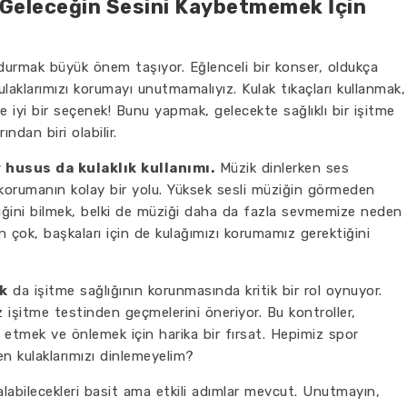
: Geleceğin Sesini Kaybetmemek İçin
 durmak büyük önem taşıyor. Eğlenceli bir konser, oldukça
ulaklarımızı korumayı unutmamalıyız. Kulak tıkaçları kullanmak,
le iyi bir seçenek! Bunu yapmak, gelecekte sağlıklı bir işitme
ndan biri olabilir.
 husus da kulaklık kullanımı.
Müzik dinlerken ses
 korumanın kolay bir yolu. Yüksek sesli müziğin görmeden
iğini bilmek, belki de müziği daha da fazla sevmemize neden
 çok, başkaları için de kulağımızı korumamız gerektiğini
k
da işitme sağlığının korunmasında kritik bir rol oynuyor.
z işitme testinden geçmelerini öneriyor. Bu kontroller,
 etmek ve önlemek için harika bir fırsat. Hepimiz spor
n kulaklarımızı dinlemeyelim?
alabilecekleri basit ama etkili adımlar mevcut. Unutmayın,