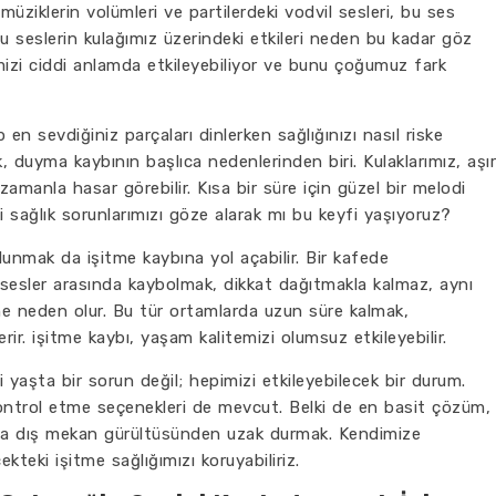
 müziklerin volümleri ve partilerdeki vodvil sesleri, bu ses
bu seslerin kulağımız üzerindeki etkileri neden bu kadar göz
mizi ciddi anlamda etkileyebiliyor ve bunu çoğumuz fark
 en sevdiğiniz parçaları dinlerken sağlığınızı nasıl riske
, duyma kaybının başlıca nedenlerinden biri. Kulaklarımız, aşır
 zamanla hasar görebilir. Kısa bir süre için güzel bir melodi
i sağlık sorunlarımızı göze alarak mı bu keyfi yaşıyoruz?
lunmak da işitme kaybına yol açabilir. Bir kafede
sesler arasında kaybolmak, dikkat dağıtmakla kalmaz, aynı
e neden olur. Bu tür ortamlarda uzun süre kalmak,
rir. işitme kaybı, yaşam kalitemizi olumsuz etkileyebilir.
 yaşta bir sorun değil; hepimizi etkileyebilecek bir durum.
 kontrol etme seçenekleri de mevcut. Belki de en basit çözüm,
 da dış mekan gürültüsünden uzak durmak. Kendimize
ekteki işitme sağlığımızı koruyabiliriz.