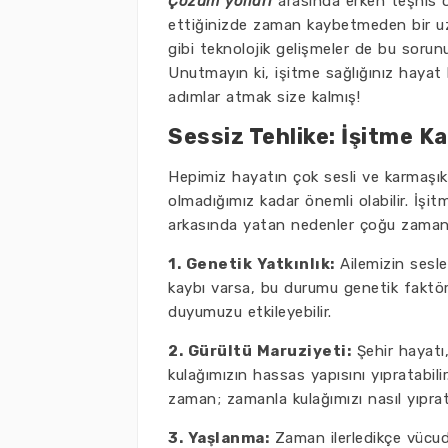
Çözüm yolları
arasında erken teşhis old
ettiğinizde zaman kaybetmeden bir uz
gibi teknolojik gelişmeler de bu sorun
Unutmayın ki, işitme sağlığınız hayat k
adımlar atmak size kalmış!
Sessiz Tehlike: İşitme Ka
Hepimiz hayatın çok sesli ve karmaşık
olmadığımız kadar önemli olabilir. İşi
arkasında yatan nedenler çoğu zaman gi
1. Genetik Yatkınlık:
Ailemizin sesle
kaybı varsa, bu durumu genetik faktörle
duyumuzu etkileyebilir.
2. Gürültü Maruziyeti:
Şehir hayatı,
kulağımızın hassas yapısını yıpratabil
zaman; zamanla kulağımızı nasıl yıpra
3. Yaşlanma:
Zaman ilerledikçe vücud