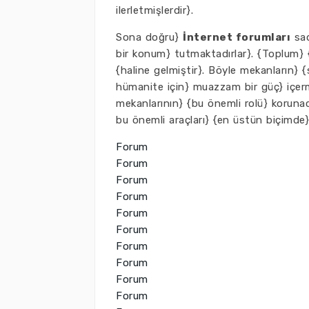
ilerletmişlerdir}.
Sona doğru}
İnternet forumları
sad
bir konum} tutmaktadırlar}. {Toplum} 
{haline gelmiştir}. Böyle mekanların} 
hümanite için} muazzam bir güç} içerme
mekanlarının} {bu önemli rolü} korunac
bu önemli araçları} {en üstün biçimde} 
Forum
Forum
Forum
Forum
Forum
Forum
Forum
Forum
Forum
Forum