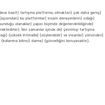
ece basit} tartışma platformu olmaktan} çok daha geniş}
{açısından} bu platformlar} insani deneyimlerin} odağı}
{sunduğu olanaklar} yapıcı biçimde değerlendirildiğinde}
ktedirler}. İleri zamanlar içinde de} çevrimiçi tartışma
ağı} {yüksek ihtimalle} {söylenebilir} ve insanlar} yönünden}
{kullanma bilinci} daima} {güncelliğini koruyacaktır}.