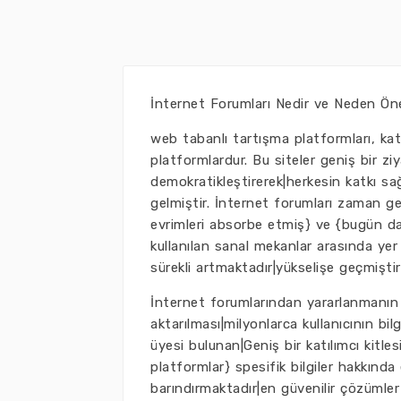
İnternet Forumları Nedir ve Neden Öne
web tabanlı tartışma platformları, katıl
platformlardur. Bu siteler geniş bir ziya
demokratikleştirerek|herkesin katkı 
gelmiştir. İnternet forumları zaman ge
evrimleri absorbe etmiş} ve {bugün dah
kullanılan sanal mekanlar arasında yer a
sürekli artmaktadır|yükselişe geçmiştir
İnternet forumlarından yararlanmanın en
aktarılması|milyonlarca kullanıcının bi
üyesi bulunan|Geniş bir katılımcı kitle
platformlar} spesifik bilgiler hakkında 
barındırmaktadır|en güvenilir çözümler