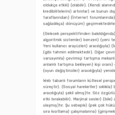
oldukça etkili} {olabilir}. {Kendi alanı
kredibilitelerini} artırırlar} ve bunun d
taraflarından} {İnternet forumlarında}
sağladıkça} dönüşüm} geçirmektedirler
{Gelecek perspektifinden bakıldığında} 
algoritmik sistemler} benzeri} {yeni tek
Yeni kullanıcı arayüzleri} aracılığıyla}
{gibi tahmin edilmektedir}. Diğer çevri
varsayımla} çevrimiçi tartışma mekanl
anlamlı tartışma bekleyen} kişi oranı} 
{oyun değiştiriciler} aracılığıyla} yeni
Web tabanlı forumların kütlesel perspek
süreçtir}. {Sosyal hareketler} sıklıkla
aracılığıyla} şekil almış}tır. Söz özgür
etki bırakabilir}. Marjinal sesler} {bile
ulaşmış}tır. Şu sebeple} {pek çok hük
sıra kısıtlama} çalışmalarına} {girişmek