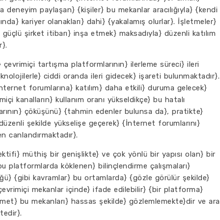
nda deneyim paylaşan} {kişiler} bu mekanlar aracılığıyla} {kendi
ışında} kariyer olanakları} dahi} {yakalamış olurlar}. İşletmeler}
 güçlü şirket itibarı} inşa etmek} maksadıyla} düzenli katılım
}.
çevrimiçi tartışma platformlarının} ilerleme süreci} ileri
nolojilerle} ciddi oranda ileri gidecek} işareti bulunmaktadır}.
 {İnternet forumlarına} katılım} daha etkili} duruma gelecek}
miçi kanalların} kullanım oranı yükseldikçe} bu hatalı
arının} çöküşünü} {tahmin edenler bulunsa da}, pratikte}
düzenli şekilde yükselişe geçerek} {İnternet forumlarını}
den canlandırmaktadır}.
tifi} müthiş bir genişlikte} ve çok yönlü bir yapısı olan} bir
} bu platformlarda köklenen} bilinçlendirme çalışmaları}
lüğü} {gibi kavramlar} bu ortamlarda} {gözle görülür şekilde}
} çevrimiçi mekanlar içinde} ifade edilebilir} {bir platforma}
ümet} bu mekanları} hassas şekilde} gözlemlemekte}dir ve ara
tedir}.