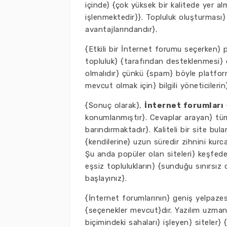
içinde} {çok yüksek bir kalitede yer alm
işlenmektedir}}. Topluluk oluşturması
avantajlarındandır}.
{Etkili bir İnternet forumu seçerken} 
topluluk} {tarafından desteklenmesi} d
olmalıdır} çünkü {spam} böyle platforml
mevcut olmak için} bilgili yöneticilerin
{Sonuç olarak},
İnternet forumları
konumlanmıştır}. Cevaplar arayan} tüm
barındırmaktadır}. Kaliteli bir site bula
{kendilerine} uzun süredir zihnini kurcal
Şu anda popüler olan siteleri} keşfede
eşsiz toplulukların} {sunduğu sınırsız
başlayınız}.
{İnternet forumlarının} geniş yelpazes
{seçenekler mevcut}dır. Yazılım uzmanl
biçimindeki sahaları} işleyen} siteler}