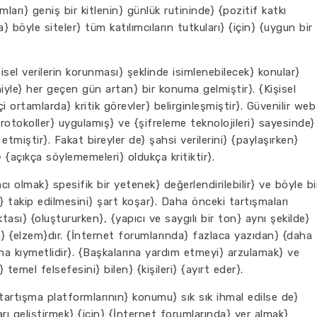
mları} geniş bir kitlenin} günlük rutininde} {pozitif katkı
a} böyle siteler} tüm katılımcıların tutkuları} {için} {uygun bir
sel verilerin korunması} şeklinde isimlenebilecek} konular}
yle} her geçen gün artan} bir konuma gelmiştir}. {Kişisel
i ortamlarda} kritik görevler} belirginleşmiştir}. Güvenilir web
rotokoller} uygulamış} ve {şifreleme teknolojileri} sayesinde}
etmiştir}. Fakat bireyler de} şahsi verilerini} {paylaşırken}
ı} {açıkça söylememeleri} oldukça kritiktir}.
mcı olmak} spesifik bir yetenek} değerlendirilebilir} ve böyle bi
 takip edilmesini} şart koşar}. Daha önceki tartışmaları
ktası} {oluştururken}, {yapıcı ve saygılı bir ton} aynı şekilde}
 {elzem}dır. {İnternet forumlarında} fazlaca yazıdan} {daha
a kıymetlidir}. {Başkalarına yardım etmeyi} arzulamak} ve
mel felsefesini} bilen} {kişileri} {ayırt eder}.
 tartışma platformlarının} konumu} sık sık ihmal edilse de}
arı geliştirmek} {için} {İnternet forumlarında} yer almak}