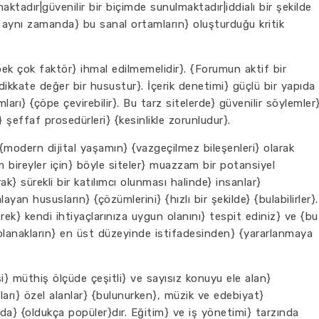
aktadır|güvenilir bir biçimde sunulmaktadır|iddialı bir şekilde
} aynı zamanda} bu sanal ortamların} oluşturduğu kritik
pek çok faktör} ihmal edilmemelidir}. {Forumun aktif bir
ikkate değer bir husustur}. İçerik denetimi} güçlü bir yapıda
arı} {çöpe çevirebilir}. Bu tarz sitelerde} güvenilir söylemler
} şeffaf prosedürleri} {kesinlikle zorunludur}.
{modern dijital yaşamın} {vazgeçilmez bileşenleri} olarak
 bireyler için} böyle siteler} muazzam bir potansiyel
rak} sürekli bir katılımcı olunması halinde} insanlar}
ayan hususların} {çözümlerini} {hızlı bir şekilde} {bulabilirler}.
rek} kendi ihtiyaçlarınıza uygun olanını} tespit ediniz} ve {bu
 olanakların} en üst düzeyinde istifadesinden} {yararlanmaya
i} müthiş ölçüde çeşitli} ve sayısız konuyu ele alan}
arı} özel alanlar} {bulunurken}, müzik ve edebiyat}
 {da} {oldukça popüler}dır. Eğitim} ve iş yönetimi} tarzında