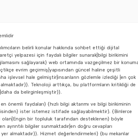
mlidir
ımcıların belirli konular hakkında sohbet ettiği dijital
retçi yelpazesi için faydalı bilgiler sunarak|bilgi birikimini
sağlamasını sağlayarak} web ortamında vazgeçilmez bir konum
çtikçe evrim geçirmiş|yapısından güncel haline çeşitli
a işlevsel hale gelmiştir|insanların gözlemle izlediği |en çok
lmaktadır}}. Teknoloji arttıkça, bu platformların kritikliği de
|daha da belirginleşmiştir}}.
 önemli faydaları} {hızlı bilgi aktarımı ve bilgi birikiminin
lgisinden} ister istemez istifade sağlayabilmektir}. {Binlerce
si olan|Engin bir topluluk tarafından desteklenen} böyle
en ayrıntılı bilgiler sunmaktadır|en doğru cevapları
 yer almaktadır}}. Hizmet değerlendirmeleri} {bu mekanlar