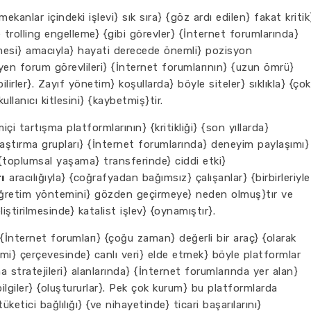
kanlar içindeki işlevi} sık sıra} {göz ardı edilen} fakat kritik
 trolling engelleme} {gibi görevler} {İnternet forumlarında}
lmesi} amacıyla} hayati derecede önemli} pozisyon
yen forum görevlileri} {İnternet forumlarının} {uzun ömrü}
lirler}. Zayıf yönetim} koşullarda} böyle siteler} sıklıkla} {çok
kullanıcı kitlesini} {kaybetmiş}tir.
i tartışma platformlarının} {kritikliği} {son yıllarda}
raştırma grupları} {İnternet forumlarında} deneyim paylaşımı}
 {toplumsal yaşama} transferinde} ciddi etki}
ı
aracılığıyla} {coğrafyadan bağımsız} çalışanlar} {birbirleriyle
ki öğretim yöntemini} gözden geçirmeye} neden olmuş}tır ve
ştirilmesinde} katalist işlev} {oynamıştır}.
 {İnternet forumları} {çoğu zaman} değerli bir araç} {olarak
rimi} çerçevesinde} canlı veri} elde etmek} böyle platformlar
a stratejileri} alanlarında} {İnternet forumlarında yer alan}
ilgiler} {oluştururlar}. Pek çok kurum} bu platformlarda
üketici bağlılığı} {ve nihayetinde} ticari başarılarını}