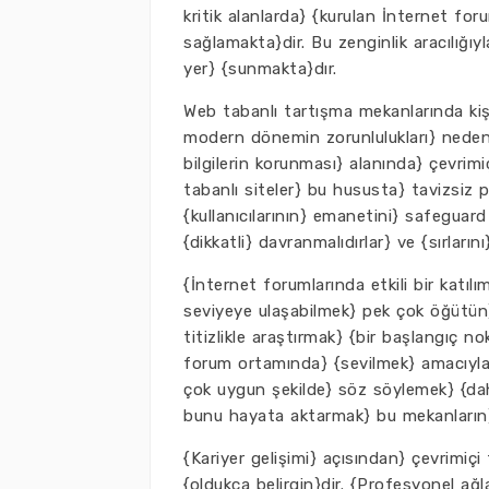
kritik alanlarda} {kurulan İnternet foru
sağlamakta}dir. Bu zenginlik aracılığıyl
yer} {sunmakta}dır.
Web tabanlı tartışma mekanlarında kişi
modern dönemin zorunlulukları} nedeni
bilgilerin korunması} alanında} çevrimiç
tabanlı siteler} bu hususta} tavizsiz p
{kullanıcılarının} emanetini} safeguard 
{dikkatli} davranmalıdırlar} ve {sırların
{İnternet forumlarında etkili bir katılı
seviyeye ulaşabilmek} pek çok öğütün}
titizlikle araştırmak} {bir başlangıç no
forum ortamında} {sevilmek} amacıyla}
çok uygun şekilde} söz söylemek} {dah
bunu hayata aktarmak} bu mekanların} te
{Kariyer gelişimi} açısından} çevrimiçi
{oldukça belirgin}dir. {Profesyonel ağl