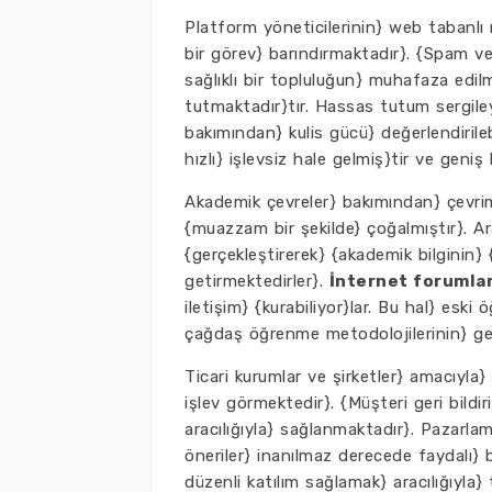
Platform yöneticilerinin} web tabanlı me
bir görev} barındırmaktadır}. {Spam ve
sağlıklı bir topluluğun} muhafaza edi
tutmaktadır}tır. Hassas tutum sergile
bakımından} kulis gücü} değerlendirilebi
hızlı} işlevsiz hale gelmiş}tir ve geniş 
Akademik çevreler} bakımından} çevrimiç
{muazzam bir şekilde} çoğalmıştır}. A
{gerçekleştirerek} {akademik bilginin}
getirmektedirler}.
İnternet forumlar
iletişim} {kurabiliyor}lar. Bu hal} es
çağdaş öğrenme metodolojilerinin} geli
Ticari kurumlar ve şirketler} amacıyla}
işlev görmektedir}. {Müşteri geri bildi
aracılığıyla} sağlanmaktadır}. Pazarlam
öneriler} inanılmaz derecede faydalı} b
düzenli katılım sağlamak} aracılığıyla} t