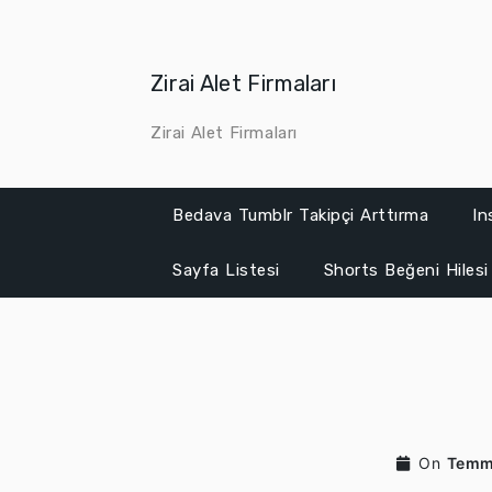
Skip
to
content
Zirai Alet Firmaları
Zirai Alet Firmaları
Bedava Tumblr Takipçi Arttırma
In
Sayfa Listesi
Shorts Beğeni Hilesi
On
Temm