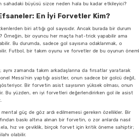
rin sahadaki büyüsü sizce neden hala bu kadar etkileyici?
Efsaneler: En İyi Forvetler Kim?
etkenlerden biri attığı gol sayısıdır. Ancak burada bir durum
i? Örneğin, bir oyuncu her maçta hat-trick yapabilir ama
abilir. Bu durumda, sadece gol sayısına odaklanmak, o
ilir. Futbol, bir takım oyunu ve forvetler de bu oyunun öneml
; aynı zamanda takım arkadaşlarına da fırsatlar yaratarak
Lionel Messi’nin yaptığı asistler, onun sadece bir golcü değil,
teriyor. Bir forvetin asist sayısının yüksek olması, onun
 Bu yüzden, en iyi forvetleri değerlendirirken gol ile asist
.
 ve mental güç de göz ardı edilmemesi gereken özellikler. Bir
ndan baskı altına alınan bir forvetin, o zor anlarda nasıl
esela, hız ve çeviklik, birçok forvet için kritik öneme sahiptir;
ahı olabilir.