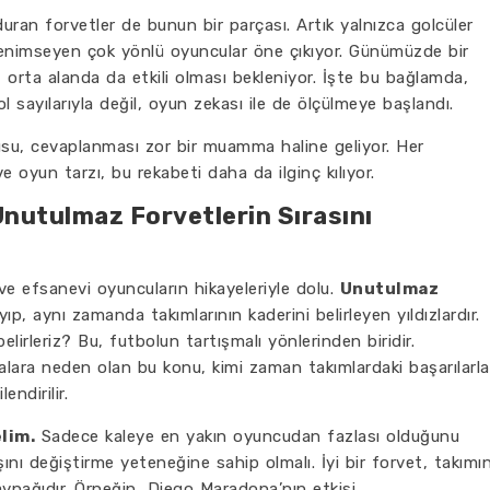
duran forvetler de bunun bir parçası. Artık yalnızca golcüler
enimseyen çok yönlü oyuncular öne çıkıyor. Günümüzde bir
 orta alanda da etkili olması bekleniyor. İşte bu bağlamda,
 sayılarıyla değil, oyun zekası ile de ölçülmeye başlandı.
rusu, cevaplanması zor bir muamma haline geliyor. Her
oyun tarzı, bu rekabeti daha da ilginç kılıyor.
Unutulmaz Forvetlerin Sırasını
 ve efsanevi oyuncuların hikayeleriyle dolu.
Unutulmaz
p, aynı zamanda takımlarının kaderini belirleyen yıldızlardır.
belirleriz? Bu, futbolun tartışmalı yönlerinden biridir.
alara neden olan bu konu, kimi zaman takımlardaki başarılarla
endirilir.
lim.
Sadece kaleye en yakın oyuncudan fazlası olduğunu
nı değiştirme yeteneğine sahip olmalı. İyi bir forvet, takımı
kaynağıdır. Örneğin, Diego Maradona’nın etkisi