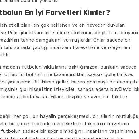
 anlarla dolu bir yolculuk.
utbolun En İyi Forvetleri Kimler?
dan etkili olan, en çok beklenen ve en heyecan duyulan
ve Pelé gibi efsaneler, sadece ülkelerinin değil, tüm dünyanı
azdıkları tarihe damgalarını vurmuşlardır. Onlar sadece bir
er biri, sahada yaptığı muazzam hareketlerle ve izleyenleri
etti.
i modern futbolun yıldızlarına baktığımızda, bunların sadece
z. Onlar, futbol tarihine kazandırdıkları sayısız golle birlikte,
şmüşlerdir. Bu ikilinin golleri bazen gösterişli bir dans gibi
şsiniz gibi hissettirir. İzleyiciler, sahada adeta büyüleyici bi
lerinin ardında yatan yılların disiplin ve azmi ise takdire
değil; her gol, bir hayalin gerçekleşmesi, bir ailenin mutluluğu
ela, bir çocuk tribünde memleketinin takımının forvetinin
r, futbolun sadece bir spor olmadığını, insanların yaşamlarına
ki, her gol sadece bir sayı değil; yaşamların kesiştiği,