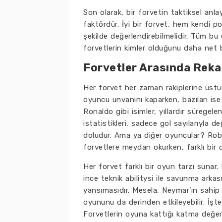
Son olarak, bir forvetin taktiksel anla
faktördür. İyi bir forvet, hem kendi po
şekilde değerlendirebilmelidir. Tüm bu 
forvetlerin kimler olduğunu daha net bi
Forvetler Arasında Reka
Her forvet her zaman rakiplerine üstü
oyuncu unvanını kaparken, bazıları ise
Ronaldo gibi isimler, yıllardır süregele
istatistikleri, sadece gol sayılarıyla 
doludur. Ama ya diğer oyuncular? Robe
forvetlere meydan okurken, farklı bir o
Her forvet farklı bir oyun tarzı sunar. 
ince teknik abilitysi ile savunma arkası
yansımasıdır. Mesela, Neymar’ın sahip
oyununu da derinden etkileyebilir. İşt
Forvetlerin oyuna kattığı katma değer