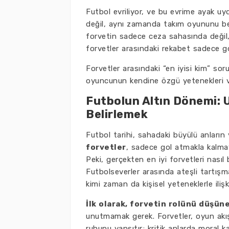
Futbol evriliyor, ve bu evrime ayak uy
değil, aynı zamanda takım oyununu b
forvetin sadece ceza sahasında değil,
forvetler arasındaki rekabet sadece gol
Forvetler arasındaki “en iyisi kim” so
oyuncunun kendine özgü yetenekleri ve 
Futbolun Altın Dönemi: 
Belirlemek
Futbol tarihi, sahadaki büyülü anların
forvetler
, sadece gol atmakla kalmayı
Peki, gerçekten en iyi forvetleri nasıl 
Futbolseverler arasında ateşli tartışm
kimi zaman da kişisel yeteneklerle ilişkil
İlk olarak, forvetin rolünü düşüne
unutmamak gerek. Forvetler, oyun akışı
ruhunu yansıtır; kritik anlarda moral 