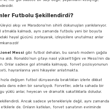
desidir.
mler Futbolu Şekillendirdi?
üleyici akışı ve Maradona’nın sihirli dokunuşları yankılanıyor.
gol atmakla kalmadı, aynı zamanda futbolu yeni bir boyuta
ahadaki hayal gücünü zorlayarak, izleyicilere unutulmaz anlar
imkansızdı!
Lionel Messi
gibi futbol dehaları, bu sanatı modern çağda
ına aldı. Ronaldo’nun çıtayı nasıl yükselttiğini ve Messi’nin da
ün. Onlar sadece gol atmakla kalmayıp, forvet pozisyonunun
eketi, hayranlarına yeni hikayeler anlatmakta.
, hızla değişen futbol dünyasında bıraktıkları izlerle dikkat
hada dans eden bir sanatçıydı. Forvetler, adeta sahada bir
gu yüklü anlar, heyecan ve dramatik sakatlıklarla doludur.
ekillendirdi. Ancak sadece yetenekleriyle değil, aynı zamanda
ı etkilerle de. Onların katkıları, forvet sanatının evriminde