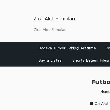
Skip
to
content
Zirai Alet Firmaları
Zirai Alet Firmaları
Bedava Tumblr Takipçi Arttırma
In
Sayfa Listesi
Shorts Beğeni Hilesi
Futbo
Hom
On
Aral