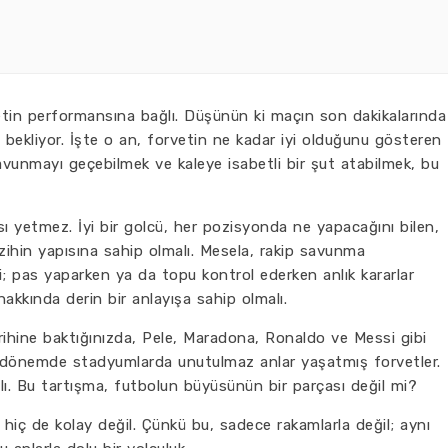
in performansına bağlı. Düşünün ki maçın son dakikalarında
bekliyor. İşte o an, forvetin ne kadar iyi olduğunu gösteren
avunmayı geçebilmek ve kaleye isabetli bir şut atabilmek, bu
ası yetmez. İyi bir golcü, her pozisyonda ne yapacağını bilen,
zihin yapısına sahip olmalı. Mesela, rakip savunma
i; pas yaparken ya da topu kontrol ederken anlık kararlar
 hakkında derin bir anlayışa sahip olmalı.
rihine baktığınızda, Pele, Maradona, Ronaldo ve Messi gibi
ları dönemde stadyumlarda unutulmaz anlar yaşatmış forvetler.
alı. Bu tartışma, futbolun büyüsünün bir parçası değil mi?
, hiç de kolay değil. Çünkü bu, sadece rakamlarla değil; aynı