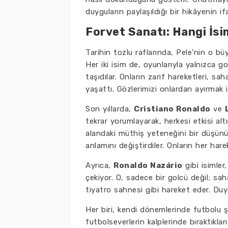
duyguların paylaşıldığı bir hikâyenin ifa
Forvet Sanatı: Hangi İsi
Tarihin tozlu raflarında, Pele’nin o büy
Her iki isim de, oyunlarıyla yalnızca 
taşıdılar. Onların zarif hareketleri, s
yaşattı. Gözlerimizi onlardan ayırmak 
Son yıllarda,
Cristiano Ronaldo
ve
tekrar yorumlayarak, herkesi etkisi alt
alandaki müthiş yeteneğini bir düşün
anlamını değiştirdiler. Onların her har
Ayrıca,
Ronaldo Nazário
gibi isimler
çekiyor. O, sadece bir golcü değil; sa
tiyatro sahnesi gibi hareket eder. Duy
Her biri, kendi dönemlerinde futbolu ş
futbolseverlerin kalplerinde bıraktıklar