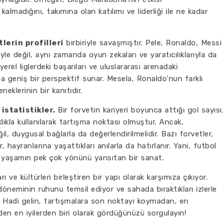
madığını, takımına olan katılımı ve liderliği ile ne kadar
lerin profilleri
birbiriyle savaşmıştır. Pele, Ronaldo, Messi
iyle değil, aynı zamanda oyun zekaları ve yaratıcılıklarıyla da
erel liglerdeki başarıları ve uluslararası arenadaki
a geniş bir perspektif sunar. Mesela, Ronaldo'nun farklı
neklerinin bir kanıtıdır.
istatistikler.
Bir forvetin kariyeri boyunca attığı gol sayısı
lıkla kullanılarak tartışma noktası olmuştur. Ancak,
il, duygusal bağlarla da değerlendirilmelidir. Bazı forvetler,
hayranlarına yaşattıkları anılarla da hatırlanır. Yani, futbol
a yaşamın pek çok yönünü yansıtan bir sanat.
rı ve kültürleri birleştiren bir yapı olarak karşımıza çıkıyor.
 döneminin ruhunu temsil ediyor ve sahada bıraktıkları izlerle
. Hadi gelin, tartışmalara son noktayı koymadan, en
en en iyilerden biri olarak gördüğünüzü sorgulayın!