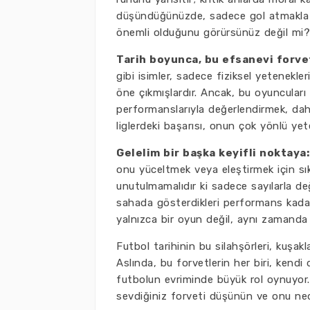
düşündüğünüzde, sadece gol atmakla kal
önemli olduğunu görürsünüz değil mi?
Tarih boyunca, bu efsanevi forvet
gibi isimler, sadece fiziksel yetenekler
öne çıkmışlardır. Ancak, bu oyuncuları y
performanslarıyla değerlendirmek, dah
liglerdeki başarısı, onun çok yönlü yete
Gelelim bir başka keyifli noktaya: 
onu yüceltmek veya eleştirmek için sık
unutulmamalıdır ki sadece sayılarla değ
sahada gösterdikleri performans kadar, 
yalnızca bir oyun değil, aynı zamand
Futbol tarihinin bu silahşörleri, kuşakla
Aslında, bu forvetlerin her biri, kendi
futbolun evriminde büyük rol oynuyor
sevdiğiniz forveti düşünün ve onu ned