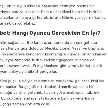
yışı, onun oyun içindeki başarısını etkileyen önemli bir
zisyonunu iyi bilmelidir hem de taktiksel hamleleri hızlı bir
unsurları bir araya getirerek, istatistiklerle yüzleşen efsanevi
r şekilde görebiliriz.
bet: Hangi Oyuncu Gerçekten En İyi?
nlük sağlamaz. Bazıları, sezon sonunda en çok gol atan
 asistleriyle göz doldurur. Mesela, Lionel Messi ve Cristiano
n rekabetleriyle kendilerini kanıtlamış durumda. Onların kariyer
değil, aynı zamanda futbol tarihine geçecek anlarıyla da
rt Lewandowski, Erling Haaland gibi genç yıldızlar, klasik
yun anlayışıyla dikkat çekiyorlar.
Kimi güçlü fiziğiyle savunmaları zorlayarak gol atar, kimi ise
na sarkar. Bu çeşitlilik, futbolun dinamik yapısının bir
 olduğu yaratıcı yetenek, bazen gol atmak kadar takımın
e bu noktada, sadece istatistiklere bakmak yeterli mi?
, çoğu zaman göz ardı edilir.