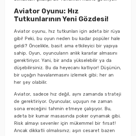
Aviator Oyunu: Hız
Tutkunlarının Yeni Gözdesi!
Aviator oyunu, hız tutkunları için adeta bir rüya
gibi! Peki, bu oyun neden bu kadar popüler hale
geldi? Öncelikle, basit ama etkileyici bir yapıya
sahip. Oyun, oyuncuların anlık kararlar almasını
gerektiriyor. Yani, bir anda yükselebilir ya da
düşebilirsiniz. Bu da heyecanı katlıyor! Düşünün,
bir uçağın havalanmasını izlemek gibi; her an
her şey olabilir.
Aviator, sadece hız değil, aynı zamanda strateji
de gerektiriyor. Oyuncular, uçuşun ne zaman
sona ereceğini tahmin etmeye çalışıyor. Bu,
adeta bir kumar masasında poker oynamak gibi.
Risk almayı sevenler için mükemmel bir fırsat!
Ancak dikkatli olmalısınız; aşırı cesaret bazen