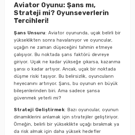
Aviator Oyunu: Şans mı,
Strateji mi? Oyunseverlerin
Tercihleri!
Şans Unsuru
: Aviator oyununda, uçak belirli bir
yükseklikten sonra havalanıyor ve oyuncular,
uçağın ne zaman düşeceğini tahmin etmeye
çalışıyor. Bu noktada şans faktörü devreye
giriyor. Uçak ne kadar yükseğe çıkarsa, kazanma
şansı o kadar artıyor. Ancak, uçak bir noktada
düşme riski taşıyor. Bu belirsizlik, oyuncuların
heyecanını artırıyor. Şans, bu oyunun en büyük
bileşenlerinden biri. Ama sadece şansa
güvenmek yeterli mi?
Strateji Geliştirmek
: Bazı oyuncular, oyunun
dinamiklerini anlamak için stratejiler geliştiriyor.
Örneğin, belirli bir yükseklikte uçağı bırakmak ya
da risk almak için daha yüksek hedefler