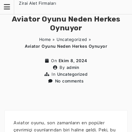
Skip
Zirai Alet Firmaları
to
content
Aviator Oyunu Neden Herkes
Oynuyor
Home
»
Uncategorized
»
Aviator Oyunu Neden Herkes Oynuyor
On
Ekim 8, 2024
By
admin
In
Uncategorized
No comments
Aviator oyunu, son zamanların en popüler
çevrimiçi oyunlarından biri haline geldi. Peki, bu