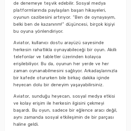
de denemeye teşvik edebilir. Sosyal medya
platformlarında paylaşılan başarı hikayeleri,
oyunun cazibesini artırıyor. “Ben de oynayayım,
belki ben de kazanırım!” düşüncesi, birçok kişiyi
bu oyuna yönlendiriyor.
Aviator, kullanıcı dostu arayüzü sayesinde
herkesin rahatlıkla oynayabileceği bir oyun. Akıllı
telefonlar ve tabletler üzerinden kolayca
erişilebiliyor. Bu da, oyunun her yerde ve her
zaman oynanabilmesini sağlıyor. Arkadaşlarınızla
bir kafede otururken bile birkaç dakika içinde
heyecan dolu bir deneyim yaşayabilirsiniz.
Aviator, sunduğu heyecan, sosyal medya etkisi
ve kolay erişim ile herkesin ilgisini çekmeyi
başardı. Bu oyun, sadece bir eğlence aracı değil,
aynı zamanda sosyal etkileşimin de bir parçası
haline geldi.